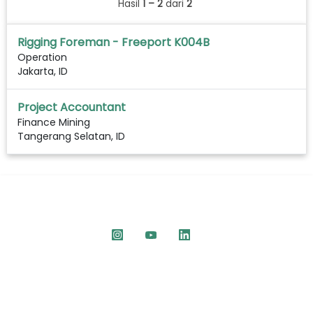
Hasil
1 – 2
dari
2
Rigging Foreman - Freeport K004B
Operation
Jakarta, ID
Project Accountant
Finance Mining
Tangerang Selatan, ID
Connect with Us :